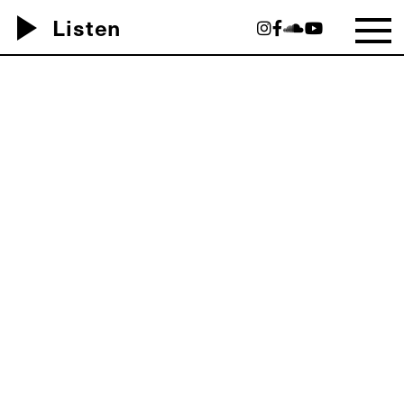
play_arrow
Listen