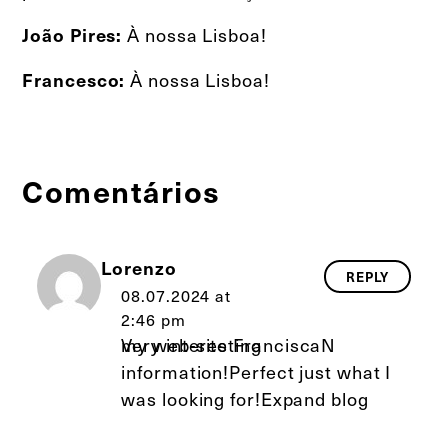
À nossa Lisboa!
João Pires:
À nossa Lisboa!
Francesco:
Comentários
Lorenzo
REPLY
08.07.2024 at
2:46 pm
Very interesting
my web-site
FranciscaN
information!Perfect just what I
was looking for!
Expand blog