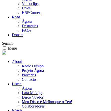
Videoclips
Lives
HSPCorner
Read
Ágora
Destaques
FAQs
Donate
Search
Menu
About
Radio Olisipo
Projeto Ágora
Parcerias
Contacto
Listen
Ágora
Lafa Mukigo
Disco Voador
Meu Disco é Melhor que o Teu!
Colaboradores
Watch