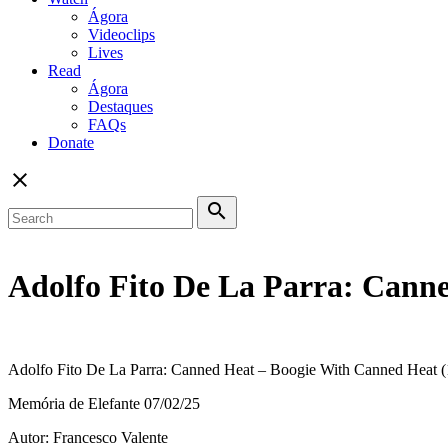
Ágora
Videoclips
Lives
Read
Ágora
Destaques
FAQs
Donate
close
search
Adolfo Fito De La Parra: Cann
Adolfo Fito De La Parra: Canned Heat – Boogie With Canned Heat 
Memória de Elefante 07/02/25
Autor: Francesco Valente