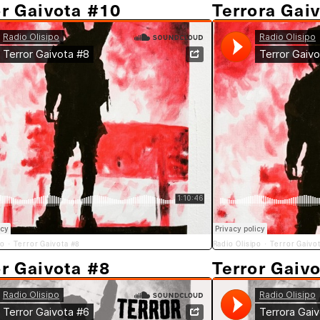
or Gaivota #10
Terrora Gai
po
Terror Gaivota #8
Radio Olisipo
Terror Gaivo
·
·
or Gaivota #8
Terror Gaiv