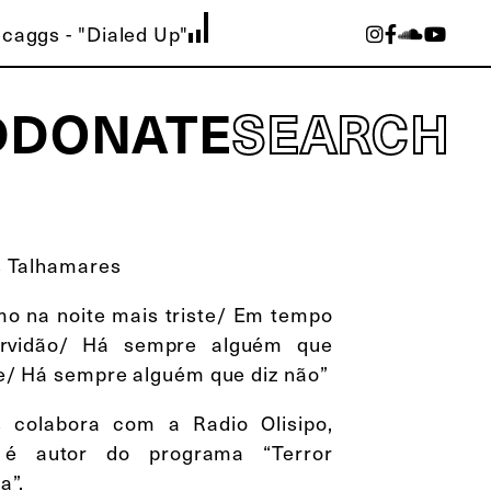
caggs - "Dialed Up"
D
DONATE
SEARCH
s Talhamares
o na noite mais triste/ Em tempo
rvidão/ Há sempre alguém que
te/ Há sempre alguém que diz não”
s colabora com a Radio Olisipo,
 é autor do programa “Terror
a”.