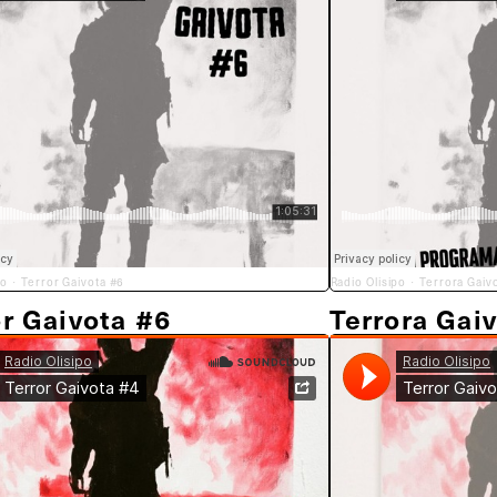
po
Terror Gaivota #6
Radio Olisipo
Terrora Gaiv
·
·
or Gaivota #6
Terrora Gai