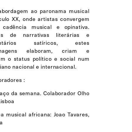
bordagem ao paronama musical
culo XX, onde artistas convergem
cadência musical e opinativa.
és de narrativas literárias e
ntários satíricos, estes
onagens elaboram, criam e
am o status político e social num
iano nacional e internacional.
oradores :
haço da semana. Colaborador Olho
Lisboa
a musical africana: Joao Tavares,
da