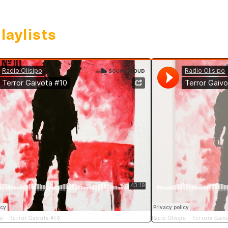
laylists
po
Terror Gaivota #10
Radio Olisipo
Terrora Gaiv
·
·