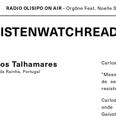
RADIO OLISIPO ON AIR -
Orgōne Feat. Noelle S
LISTEN
WATCH
REA
ISCO É MELHOR QUE O TEU!
los Talhamares
Carlo
da Rainha, Portugal
”Mesm
de se
resis
Carlo
onde
Gaivot