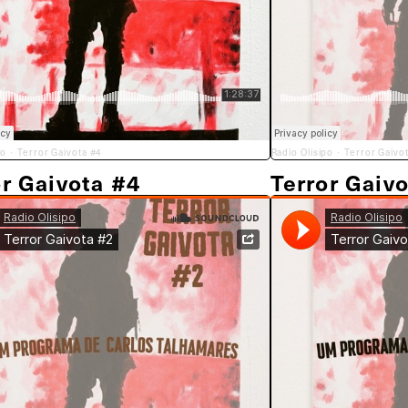
po
Terror Gaivota #4
Radio Olisipo
Terror Gaivo
·
·
or Gaivota #4
Terror Gaiv