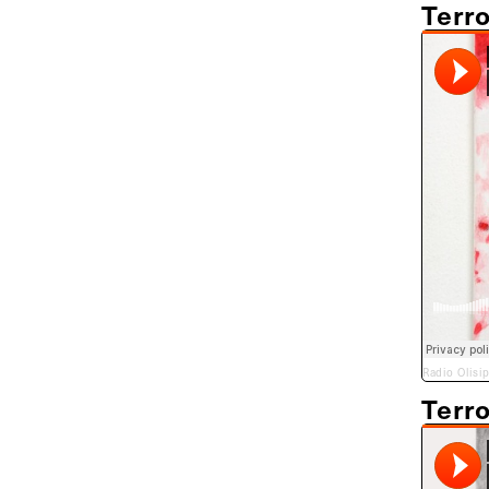
Terr
Radio Olisi
Terr