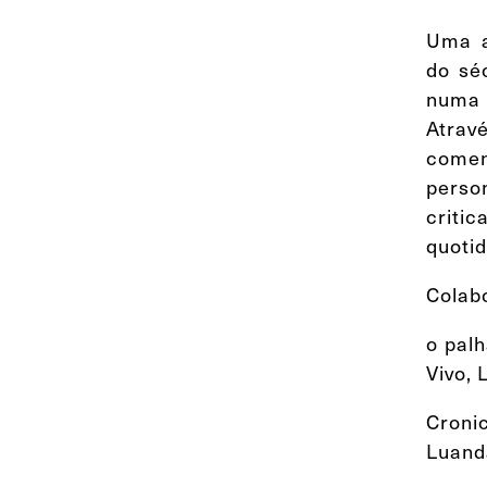
Uma a
do sé
numa 
Atrav
come
pers
critic
quotid
Colab
o pal
Vivo, 
Cronic
Luan