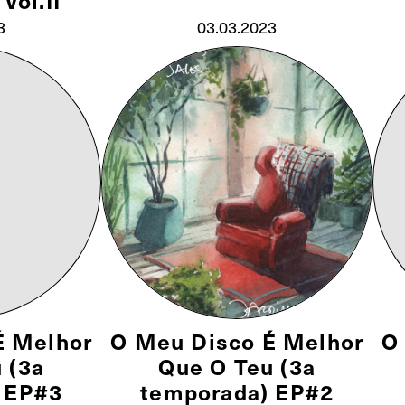
Vol.II
3
03.03.2023
É Melhor
O Meu Disco É Melhor
O
 (3a
Que O Teu (3a
 EP#3
temporada) EP#2