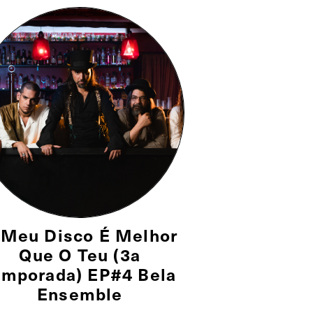
 Meu Disco É Melhor
Que O Teu (3a
emporada) EP#4 Bela
Ensemble