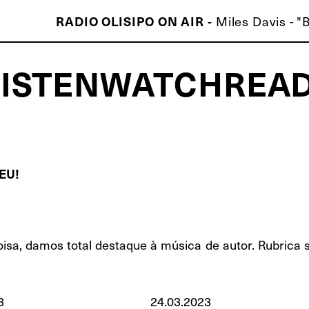
Miles Davis - "
RADIO OLISIPO ON AIR -
LISTEN
WATCH
REA
ISCO É MELHOR QUE O TEU!
EU!
isa, damos total destaque à música de autor. Rubrica 
3
24.03.2023