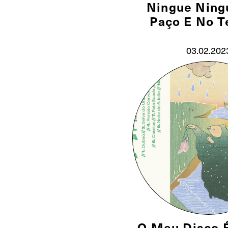
Ningue Ning
Paço E No T
03.02.202
O Meu Disco 