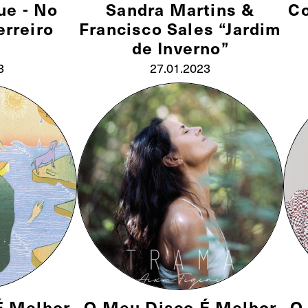
ue - No
Sandra Martins &
Co
erreiro
Francisco Sales “Jardim
de Inverno”
3
27.01.2023
É Melhor
O Meu Disco É Melhor
O