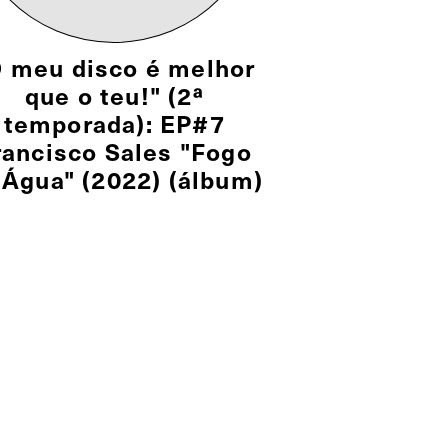
O meu disco é melhor
que o teu!" (2ª
temporada): EP#7
rancisco Sales "Fogo
 Água" (2022) (álbum)