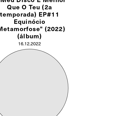
Que O Teu (2a
temporada) EP#11
Equinócio
Metamorfose" (2022)
(álbum)
16.12.2022