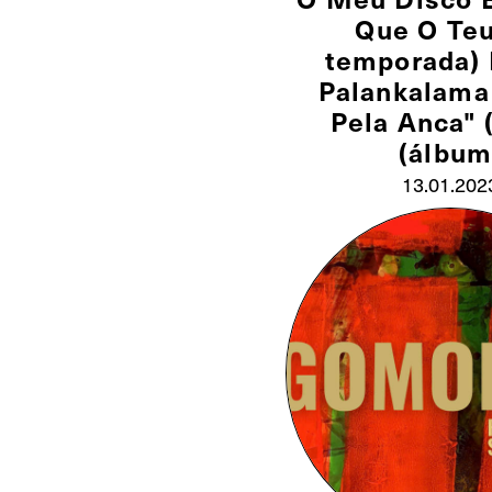
Que O Teu
temporada)
Palankalama
Pela Anca" 
(álbum
13.01.202