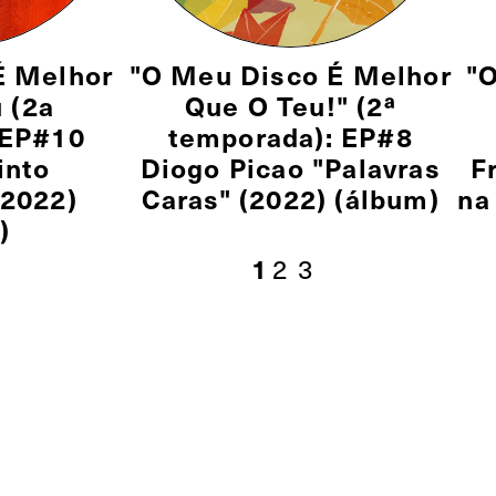
É Melhor
"O Meu Disco É Melhor
"
 (2a
Que O Teu!" (2ª
 EP#10
temporada): EP#8
into
Diogo Picao "Palavras
F
(2022)
Caras" (2022) (álbum)
na
)
2
3
1