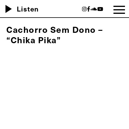
play_arrow
Listen
Cachorro Sem Dono –
“Chika Pika”