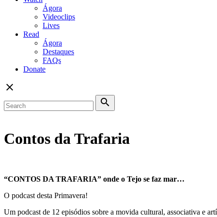
Ágora
Videoclips
Lives
Read
Ágora
Destaques
FAQs
Donate
close
search
Contos da Trafaria
“CONTOS DA TRAFARIA”
onde o Tejo se faz mar…
O podcast desta Primavera!
Um podcast de 12 episódios sobre a movida cultural, associativa e artís