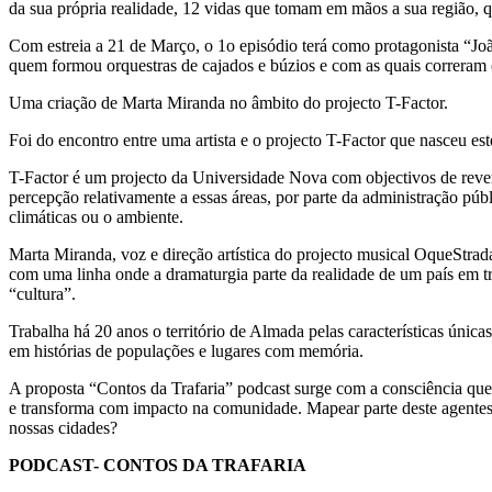
da sua própria realidade, 12 vidas que tomam em mãos a sua região, qu
Com estreia a 21 de Março, o 1o episódio terá como protagonista “Joã
quem formou orquestras de cajados e búzios e com as quais correram o
Uma criação de Marta Miranda no âmbito do projecto T-Factor.
Foi do encontro entre uma artista e o projecto T-Factor que nasceu est
T-Factor é um projecto da Universidade Nova com objectivos de revert
percepção relativamente a essas áreas, por parte da administração púb
climáticas ou o ambiente.
Marta Miranda, voz e direção artística do projecto musical OqueStrada
com uma linha onde a dramaturgia parte da realidade de um país em t
“cultura”.
Trabalha há 20 anos o território de Almada pelas características únicas
em histórias de populações e lugares com memória.
A proposta “Contos da Trafaria” podcast surge com a consciência que 
e transforma com impacto na comunidade. Mapear parte deste agentes é
nossas cidades?
PODCAST- CONTOS DA TRAFARIA