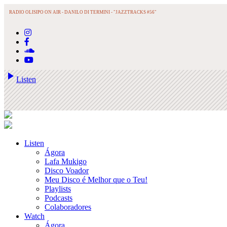
RADIO OLISIPO ON AIR -
DANILO DI TERMINI - "JAZZTRACKS #56"
play_arrow
Listen
Listen
Ágora
Lafa Mukigo
Disco Voador
Meu Disco é Melhor que o Teu!
Playlists
Podcasts
Colaboradores
Watch
Ágora