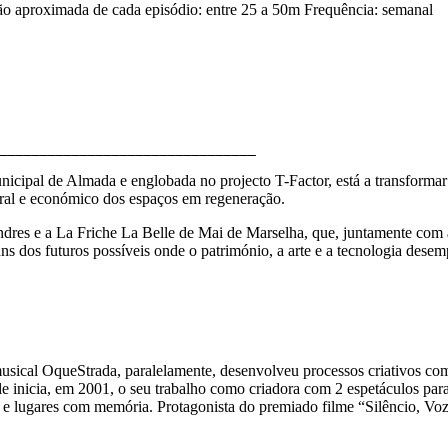
 aproximada de cada episódio: entre 25 a 50m Frequência: semanal
l de Almada e englobada no projecto T-Factor, está a transformar a an
ltural e económico dos espaços em regeneração.
dres e a La Friche La Belle de Mai de Marselha, que, juntamente com a
 dos futuros possíveis onde o património, a arte e a tecnologia dese
musical OqueStrada, paralelamente, desenvolveu processos criativos com
e inicia, em 2001, o seu trabalho como criadora com 2 espetáculos para
s e lugares com memória. Protagonista do premiado filme “Silêncio, Voze