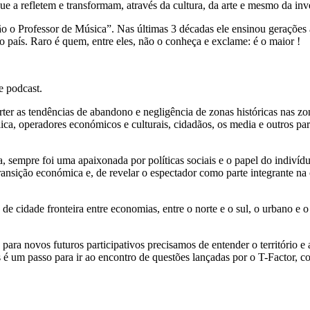
e a refletem e transformam, através da cultura, da arte e mesmo da inv
o o Professor de Música”. Nas últimas 3 décadas ele ensinou gerações a
 país. Raro é quem, entre eles, não o conheça e exclame: é o maior !
e podcast.
er as tendências de abandono e negligência de zonas históricas nas zon
lica, operadores económicos e culturais, cidadãos, os media e outros pa
, sempre foi uma apaixonada por políticas sociais e o papel do indivíd
ransição económica e, de revelar o espectador como parte integrante 
 de cidade fronteira entre economias, entre o norte e o sul, o urbano e o
para novos futuros participativos precisamos de entender o território 
 um passo para ir ao encontro de questões lançadas por o T-Factor, como