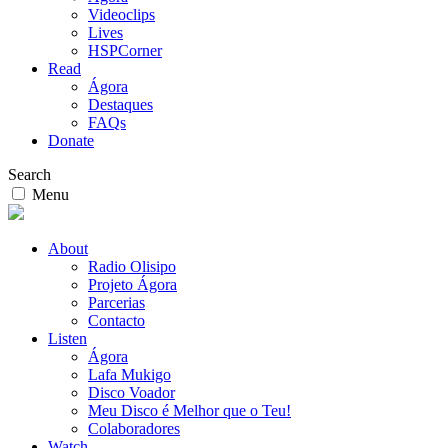
Videoclips
Lives
HSPCorner
Read
Ágora
Destaques
FAQs
Donate
Search
Menu
About
Radio Olisipo
Projeto Ágora
Parcerias
Contacto
Listen
Ágora
Lafa Mukigo
Disco Voador
Meu Disco é Melhor que o Teu!
Colaboradores
Watch