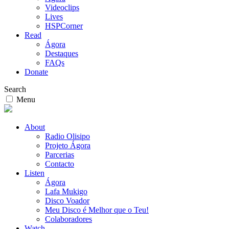
Videoclips
Lives
HSPCorner
Read
Ágora
Destaques
FAQs
Donate
Search
Menu
About
Radio Olisipo
Projeto Ágora
Parcerias
Contacto
Listen
Ágora
Lafa Mukigo
Disco Voador
Meu Disco é Melhor que o Teu!
Colaboradores
Watch