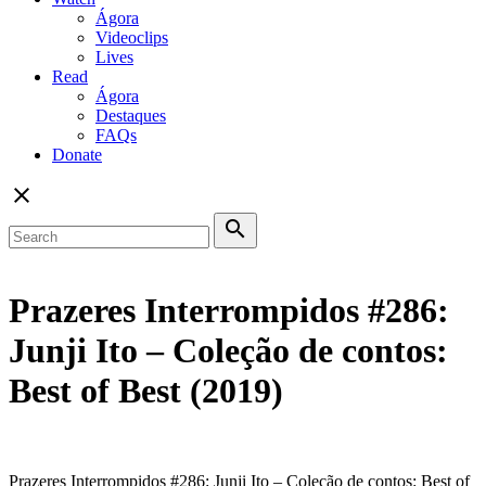
Ágora
Videoclips
Lives
Read
Ágora
Destaques
FAQs
Donate
close
search
Prazeres Interrompidos #286:
Junji Ito – Coleção de contos:
Best of Best (2019)
Prazeres Interrompidos #286: Junji Ito – Coleção de contos: Best of