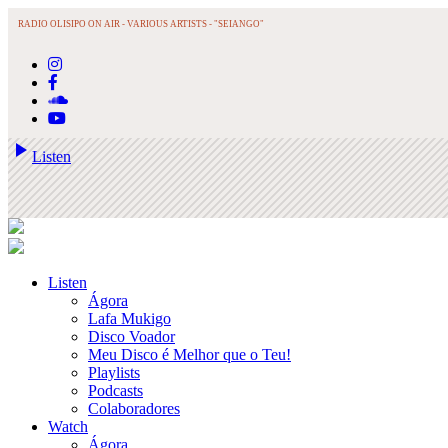
RADIO OLISIPO ON AIR -
VARIOUS ARTISTS - "SEIANGO"
play_arrow
Listen
Listen
Ágora
Lafa Mukigo
Disco Voador
Meu Disco é Melhor que o Teu!
Playlists
Podcasts
Colaboradores
Watch
Ágora