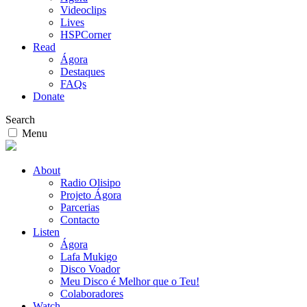
Videoclips
Lives
HSPCorner
Read
Ágora
Destaques
FAQs
Donate
Search
Menu
About
Radio Olisipo
Projeto Ágora
Parcerias
Contacto
Listen
Ágora
Lafa Mukigo
Disco Voador
Meu Disco é Melhor que o Teu!
Colaboradores
Watch