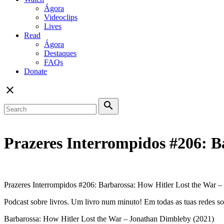
Ágora
Videoclips
Lives
Read
Ágora
Destaques
FAQs
Donate
close
search
Prazeres Interrompidos #206: B
Prazeres Interrompidos #206: Barbarossa: How Hitler Lost the War 
Podcast sobre livros. Um livro num minuto! Em todas as tuas redes soc
Barbarossa: How Hitler Lost the War – Jonathan Dimbleby (2021)