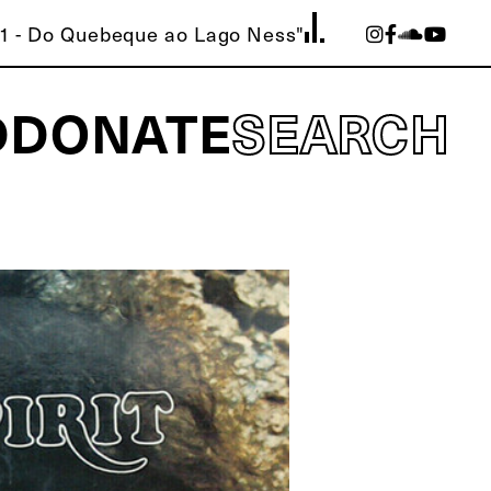
31 - Do Quebeque ao Lago Ness"
D
DONATE
SEARCH