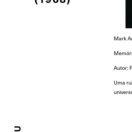
Mark And
Memória
Autor: 
Uma rub
univers