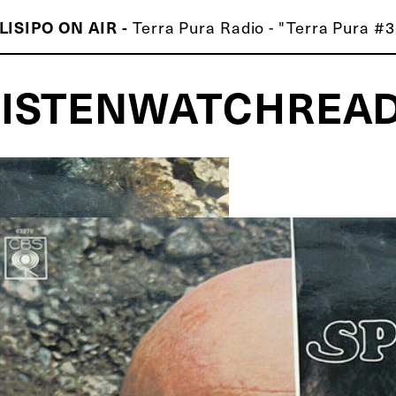
Terra Pura Radio - "Terra Pura #
LISIPO ON AIR -
LISTEN
WATCH
REA
ISCO É MELHOR QUE O TEU!