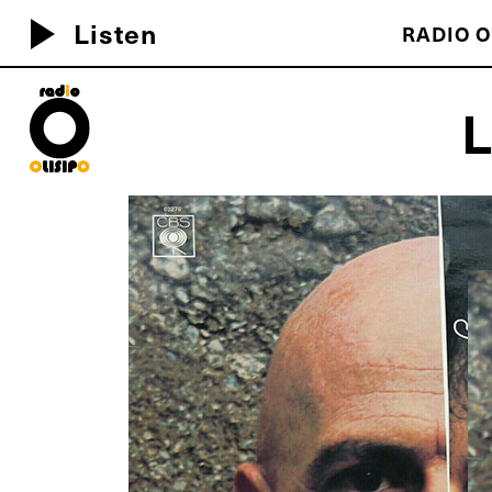
play_arrow
Listen
RADIO O
MEU D