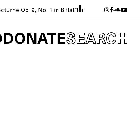
turne Op. 9, No. 1 in B flat"
D
DONATE
SEARCH