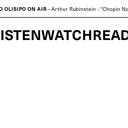
O OLISIPO ON AIR -
Arthur Rubinstein - "Chopin Noc
LISTEN
WATCH
REA
ISCO É MELHOR QUE O TEU!