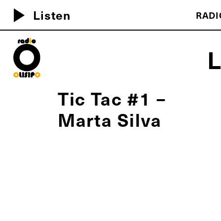
play_arrow
Listen
RADI
MEU D
Tic Tac #1 –
Marta Silva