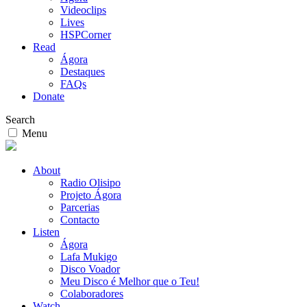
Videoclips
Lives
HSPCorner
Read
Ágora
Destaques
FAQs
Donate
Search
Menu
About
Radio Olisipo
Projeto Ágora
Parcerias
Contacto
Listen
Ágora
Lafa Mukigo
Disco Voador
Meu Disco é Melhor que o Teu!
Colaboradores
Watch