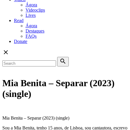
Ágora
Videoclips
Lives
Read
Ágora
Destaques
FAQs
Donate
close
search
Mia Benita – Separar (2023)
(single)
Mia Benita – Separar (2023) (single)
Sou a Mia Benita, tenho 15 anos, de Lisboa, sou cantautora, escrevo