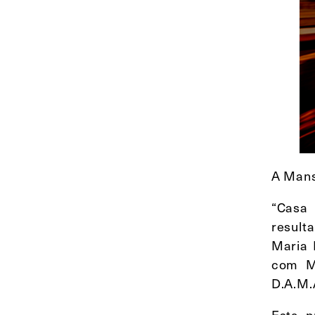
A Mans
“Casa 
result
Maria 
com M
D.A.M.
Esta p