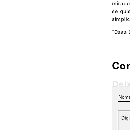
mirado
se qui
simpli
“Casa 
Co
Dei