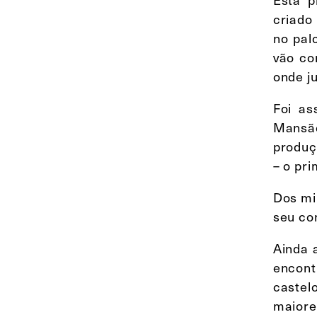
criado
no pal
vão co
onde j
Foi as
Mansão
produç
– o pri
Dos mi
seu co
Ainda 
encont
castel
maiore