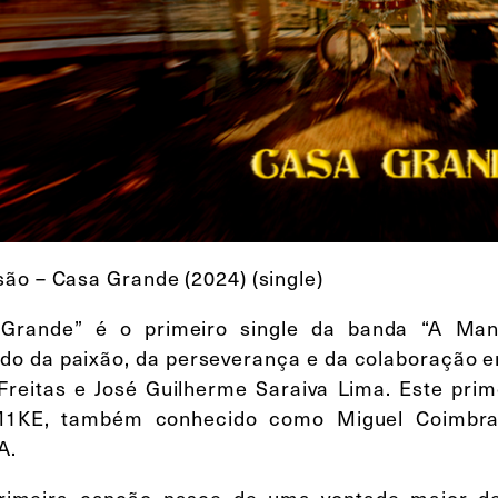
ão – Casa Grande (2024) (single)
Grande” é o primeiro single da banda “A Man
ado da paixão, da perseverança e da colaboração en
Freitas e José Guilherme Saraiva Lima. Este pri
1KE, também conhecido como Miguel Coimbra, 
A.
rimeira canção nasce de uma vontade maior de