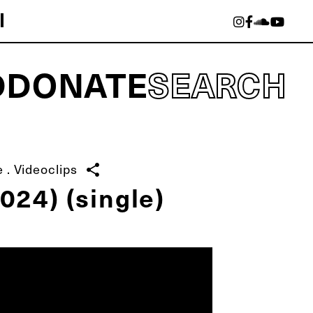
D
DONATE
SEARCH
e
.
Videoclips
share
024) (single)