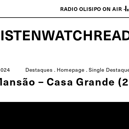
RADIO OLISIPO ON AIR -
LISTEN
WATCH
REA
ISCO É MELHOR QUE O TEU!
2024
Destaques
.
Homepage
.
Single Destaqu
ansão – Casa Grande (2