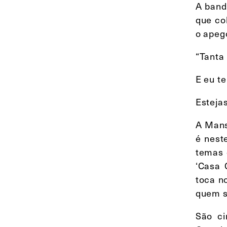
A band
que co
o apego
“Tanta
E eu t
Estejas
A Mans
é nest
temas 
‘Casa 
toca no
quem s
São ci