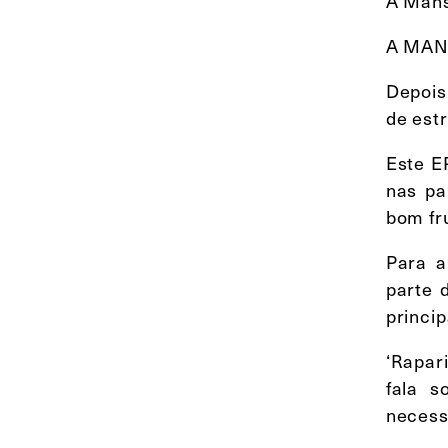
A Mans
A MANS
Depois
de est
Este E
nas pa
bom fru
Para a
parte 
princip
‘Rapar
fala s
necessá