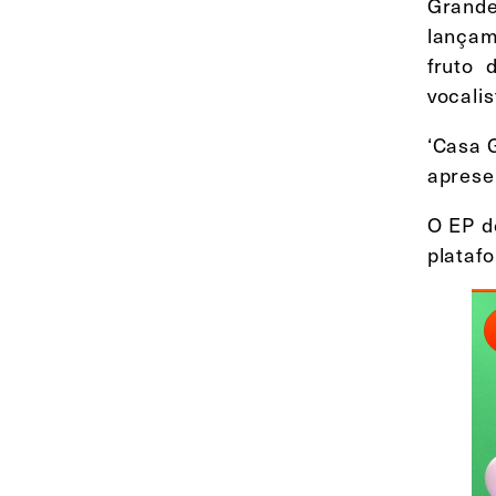
Grande
lançam
fruto
vocali
‘Casa 
aprese
O EP d
platafo