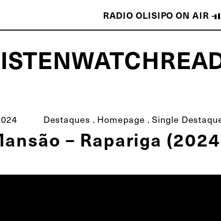
RADIO OLISIPO ON AIR -
LISTEN
WATCH
REA
ISCO É MELHOR QUE O TEU!
2024
Destaques
.
Homepage
.
Single Destaqu
ansão – Rapariga (2024)