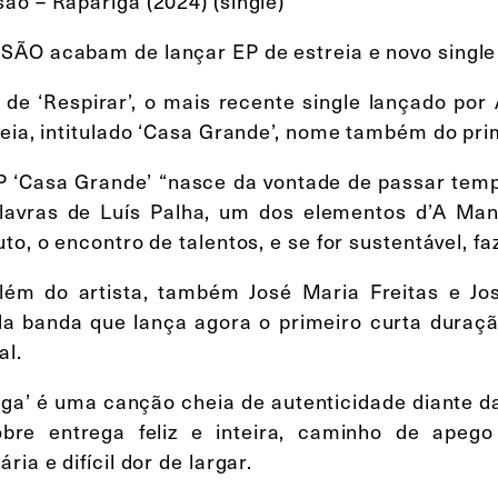
ão – Rapariga (2024) (single)
ÃO acabam de lançar EP de estreia e novo single 
 de ‘Respirar’, o mais recente single lançado p
reia, intitulado ‘Casa Grande’, nome também do pri
P ‘Casa Grande’ “nasce da vontade de passar tem
lavras de Luís Palha, um dos elementos d’A Ma
to, o encontro de talentos, e se for sustentável, f
lém do artista, também José Maria Freitas e Jo
da banda que lança agora o primeiro curta duraçã
al.
iga’ é uma canção cheia de autenticidade diante da
obre entrega feliz e inteira, caminho de apego
ria e difícil dor de largar.