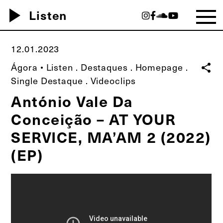
play_arrow
Listen
12.01.2023
Ágora • Listen
.
Destaques
.
Homepage
.
share
Single Destaque
.
Videoclips
António Vale Da
Conceição – AT YOUR
SERVICE, MA’AM 2 (2022)
(EP)