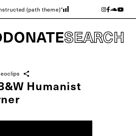
nstructed (path theme)"
D
DONATE
SEARCH
deoclips
share
B&W Humanist
rner