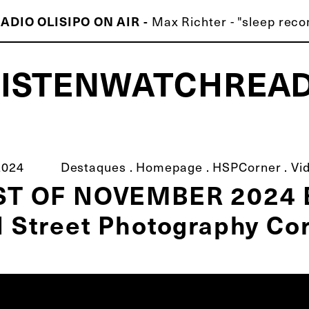
ADIO OLISIPO ON AIR -
Max Richter - "sleep reco
LISTEN
WATCH
REA
ISCO É MELHOR QUE O TEU!
2024
Destaques
.
Homepage
.
HSPCorner
.
Vi
ST OF NOVEMBER 2024 
 Street Photography Co