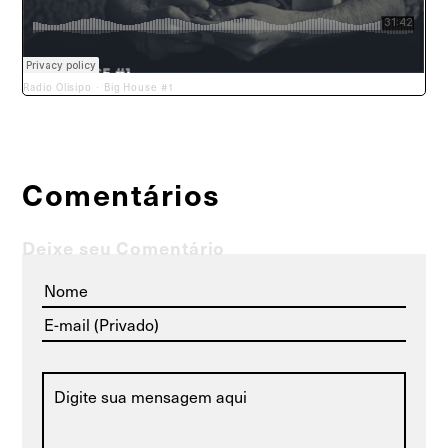
Radio Olisipo
Big House #1
·
Comentários
Deixe seu Comentário