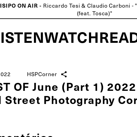
ISIPO ON AIR -
Riccardo Tesi & Claudio Carboni -
(feat. Tosca)"
LISTEN
WATCH
REA
ISCO É MELHOR QUE O TEU!
2022
HSPCorner
share
T OF June (Part 1) 202
 Street Photography Co