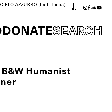
 "CIELO AZZURRO (feat. Tosca)
D
DONATE
SEARCH
2 B&W Humanist
rner