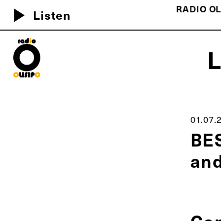
RADIO OL
play_arrow
Listen
MEU D
01.07.
BES
and