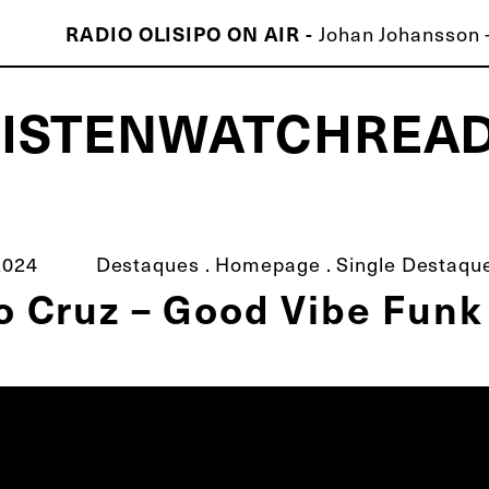
Johan Johansson -
RADIO OLISIPO ON AIR -
LISTEN
WATCH
REA
ISCO É MELHOR QUE O TEU!
2024
Destaques
.
Homepage
.
Single Destaqu
o Cruz – Good Vibe Funk 