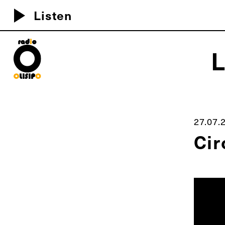
play_arrow
Listen
MEU D
27.07.
Cir