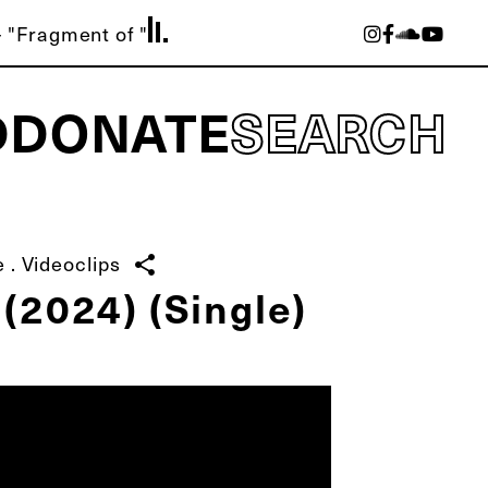
 "Fragment of "
D
DONATE
SEARCH
e
.
Videoclips
share
(2024) (Single)