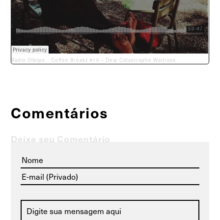
Radio Olisipo
Coffee Breakz #10 – Dear Catastrophe Waitress
·
Comentários
Deixe seu Comentário