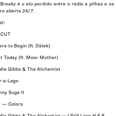
 Breakz é o elo perdido entre o rádio a pilhas e o
ro aberta 24/7.
st:
PCUT
re to Begin (ft. Dälek)
st Today (ft. Moor Mother)
ddie Gibbs & The Alchemist
r-a-Lago
inny Suge II
-T — Colors
die Gibbs & The Alchemist — I Still Love H.E.R.