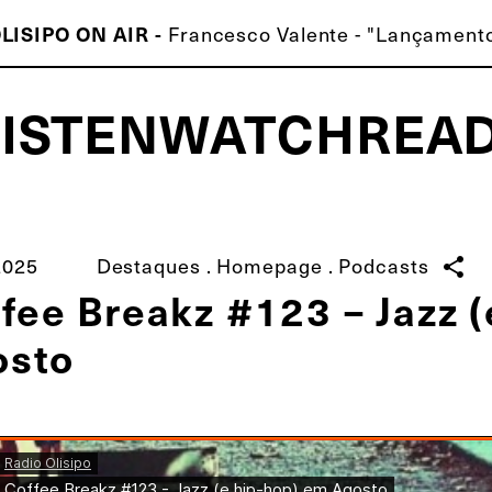
Francesco Valente - "Lançamento
LISIPO ON AIR -
LISTEN
WATCH
REA
ISCO É MELHOR QUE O TEU!
2025
Destaques
.
Homepage
.
Podcasts
share
fee Breakz #123 – Jazz 
osto