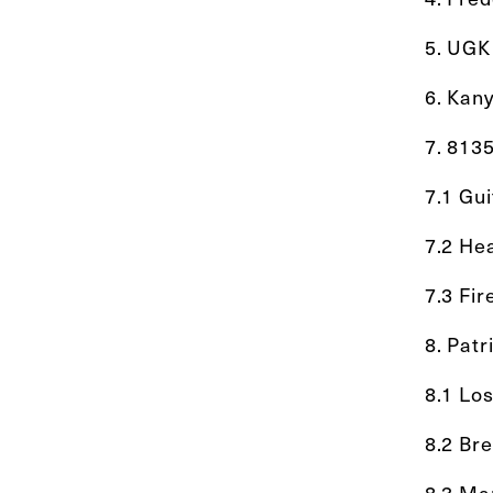
5. UGK 
6. Kan
7. 813
7.1 Gu
7.2 He
7.3 Fi
8. Pat
8.1 Lo
8.2 Br
8.3 Ma