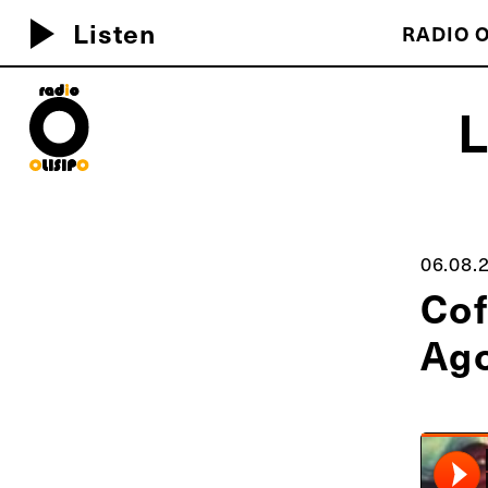
play_arrow
Listen
RADIO O
MEU D
06.08.
Cof
Ag