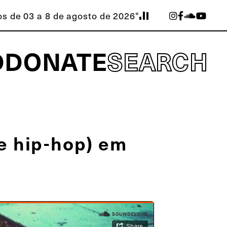
s de 03 a 8 de agosto de 2026"
D
DONATE
SEARCH
(e hip-hop) em