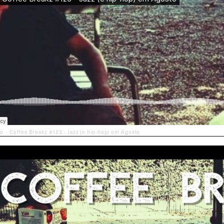
po
Coffee Breakz #123 - Jazz (e hip-hop) em Agosto
·