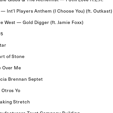
— Int’l Players Anthem (I Choose You) (ft. Outkast
ye West — Gold Digger (ft. Jamie Foxx)
55
itar
art of Stone
re Over Me
ricia Brennan Septet
s Otros Yo
eaking Stretch
nufacturers Trust Company Building