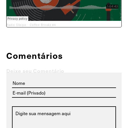
Radio Olisipo
Coffee Breakz #4
·
Comentários
Deixe seu Comentário