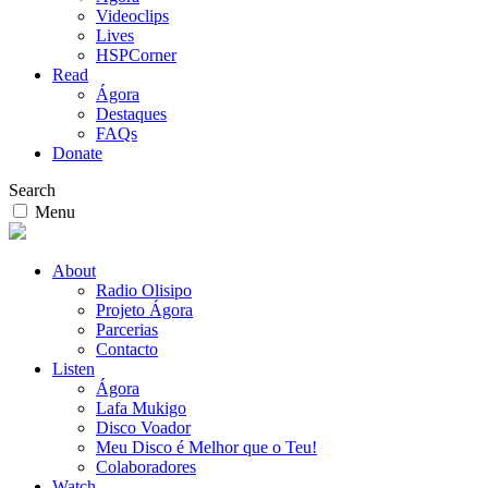
Videoclips
Lives
HSPCorner
Read
Ágora
Destaques
FAQs
Donate
Search
Menu
About
Radio Olisipo
Projeto Ágora
Parcerias
Contacto
Listen
Ágora
Lafa Mukigo
Disco Voador
Meu Disco é Melhor que o Teu!
Colaboradores
Watch