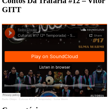
Contos Da Trafaria #12 – Vitor
GITT
Radio Olisipo
·
Cultoras #17 (2ª Temporada) - Suma Warmi