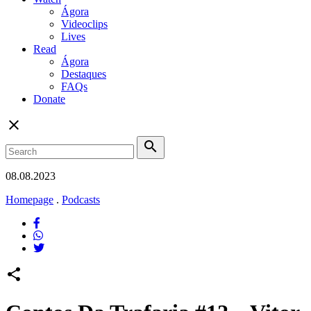
Ágora
Videoclips
Lives
Read
Ágora
Destaques
FAQs
Donate
close
search
08.08.2023
Homepage
.
Podcasts
share