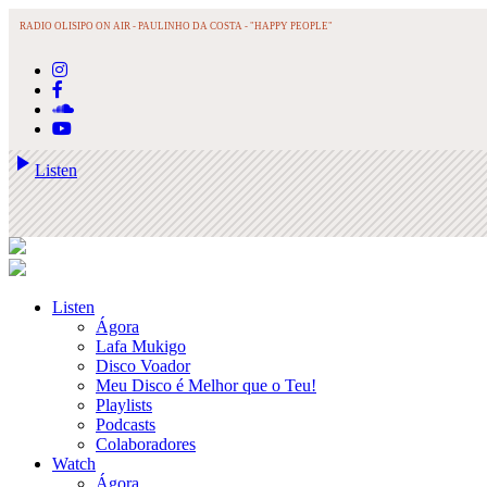
RADIO OLISIPO ON AIR -
PAULINHO DA COSTA - "HAPPY PEOPLE"
play_arrow
Listen
Listen
Ágora
Lafa Mukigo
Disco Voador
Meu Disco é Melhor que o Teu!
Playlists
Podcasts
Colaboradores
Watch
Ágora