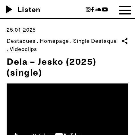
play_arrow
Listen
25.01.2025
Destaques
.
Homepage
.
Single Destaque
share
.
Videoclips
Dela – Jesko (2025)
(single)