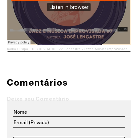
Radio Olisipo
DISCO VOADOR: Zé Lencastre - Jazz e Música Improvisada #7
·
Comentários
Deixe seu Comentário