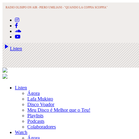
RADIO OLISIPO ON AIR -
PIERO UMILIANI - "QUANDO LA COPPIA SCOPPIA"
play_arrow
Listen
Listen
Ágora
Lafa Mukigo
Disco Voador
Meu Disco é Melhor que o Teu!
Playlists
Podcasts
Colaboradores
Watch
Ágora