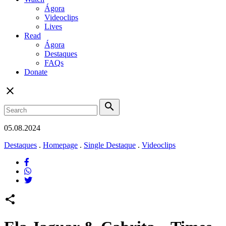
Ágora
Videoclips
Lives
Read
Ágora
Destaques
FAQs
Donate
close
search
05.08.2024
Destaques
.
Homepage
.
Single Destaque
.
Videoclips
share