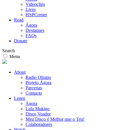
Videoclips
Lives
HSPCorner
Read
Ágora
Destaques
FAQs
Donate
Search
Menu
About
Radio Olisipo
Projeto Ágora
Parcerias
Contacto
Listen
Ágora
Lafa Mukigo
Disco Voador
Meu Disco é Melhor que o Teu!
Colaboradores
Watch