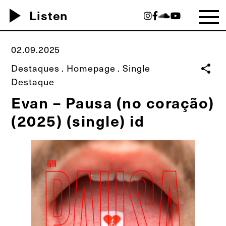
play_arrow
Listen
02.09.2025
Destaques
.
Homepage
.
Single
share
Destaque
Evan – Pausa (no coração)
(2025) (single) id