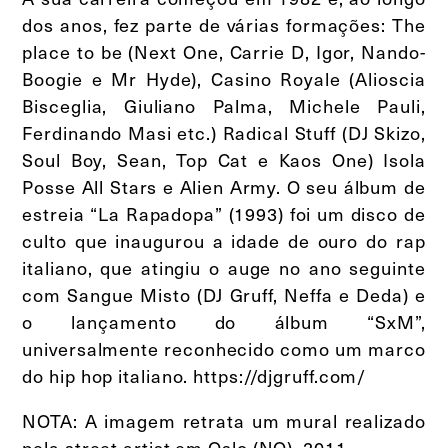
dos anos, fez parte de várias formações: The
place to be (Next One, Carrie D, Igor, Nando-
Boogie e Mr Hyde), Casino Royale (Alioscia
Bisceglia, Giuliano Palma, Michele Pauli,
Ferdinando Masi etc.) Radical Stuff (DJ Skizo,
Soul Boy, Sean, Top Cat e Kaos One) Isola
Posse All Stars e Alien Army. O seu álbum de
estreia “La Rapadopa” (1993) foi um disco de
culto que inaugurou a idade de ouro do rap
italiano, que atingiu o auge no ano seguinte
com Sangue Misto (DJ Gruff, Neffa e Deda) e
o lançamento do álbum “SxM”,
universalmente reconhecido como um marco
do hip hop italiano. https://djgruff.com/
NOTA: A imagem retrata um mural realizado
pela street artist em Oslo (NO), 2011.