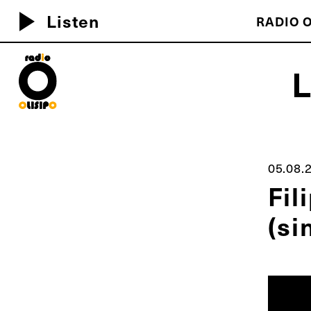
play_arrow
Listen
RADIO O
MEU D
05.08.
Fil
(si