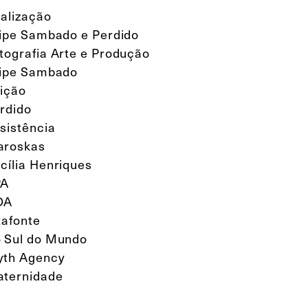
alização
lipe Sambado e Perdido
tografia Arte e Produção
lipe Sambado
ição
rdido
sistência
aroskas
cília Henriques
PA
DA
tafonte
 Sul do Mundo
th Agency
ternidade