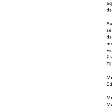
aq
da
As
se
da
ma
Fi
Pr
Fi
Mi
Ed
Ma
Má