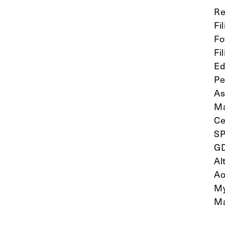
Re
Fi
Fo
Fi
Ed
Pe
As
M
Ce
S
G
Al
Ao
My
Ma