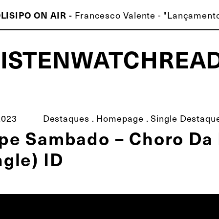
Francesco Valente - "Lançamento
LISIPO ON AIR -
LISTEN
WATCH
REA
ISCO É MELHOR QUE O TEU!
2023
Destaques
.
Homepage
.
Single Destaqu
ipe Sambado – Choro Da
ngle) ID