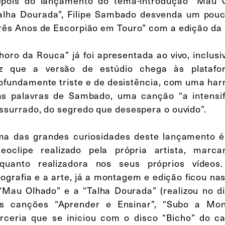
pois do lançamento do tema-introdução “Mau O
alha Dourada”, Filipe Sambado desvenda um pouc
rês Anos de Escorpião em Touro” com a edição da
horo da Rouca” já foi apresentada ao vivo, inclus
z que a versão de estúdio chega às platafo
ofundamente triste e de desistência, com uma har
s palavras de Sambado, uma canção “a intensif
ssurrado, do segredo que desespera o ouvido”.
a das grandes curiosidades deste lançamento 
deoclipe realizado pela própria artista, mar
quanto realizadora nos seus próprios vídeo
tografia e a arte, já a montagem e edição ficou n
“Mau Olhado” e a “Talha Dourada” (realizou no d
s canções “Aprender e Ensinar”, “Subo a Mon
rceria que se iniciou com o disco “Bicho” do ca