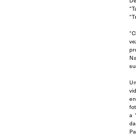
De
“T
“T
“C
ve
pr
Na
su
Um
vi
en
fo
a 
da
Pa