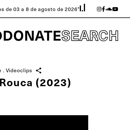
s de 03 a 8 de agosto de 2026"
D
DONATE
SEARCH
e
.
Videoclips
share
 Rouca (2023)