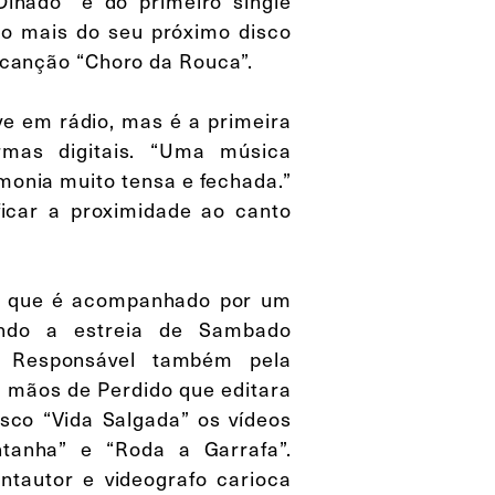
lhado” e do primeiro single
o mais do seu próximo disco
 canção “Choro da Rouca”.
ive em rádio, mas é a primeira
rmas digitais. “Uma música
monia muito tensa e fechada.”
icar a proximidade ao canto
é que é acompanhado por um
cando a estreia de Sambado
s. Responsável também pela
as mãos de Perdido que editara
isco “Vida Salgada” os vídeos
tanha” e “Roda a Garrafa”.
ntautor e videografo carioca