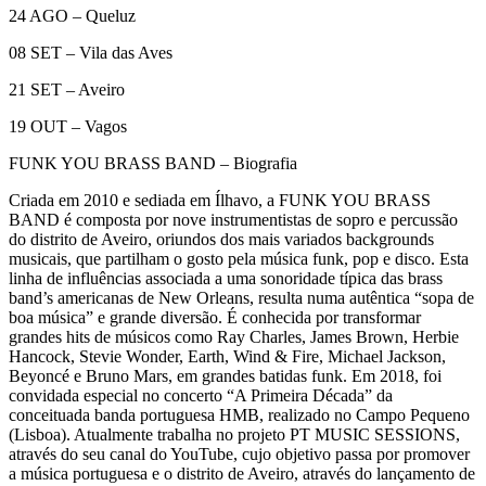
24 AGO – Queluz
08 SET – Vila das Aves
21 SET – Aveiro
19 OUT – Vagos
FUNK YOU BRASS BAND – Biografia
Criada em 2010 e sediada em Ílhavo, a FUNK YOU BRASS
BAND é composta por nove instrumentistas de sopro e percussão
do distrito de Aveiro, oriundos dos mais variados backgrounds
musicais, que partilham o gosto pela música funk, pop e disco. Esta
linha de influências associada a uma sonoridade típica das brass
band’s americanas de New Orleans, resulta numa autêntica “sopa de
boa música” e grande diversão. É conhecida por transformar
grandes hits de músicos como Ray Charles, James Brown, Herbie
Hancock, Stevie Wonder, Earth, Wind & Fire, Michael Jackson,
Beyoncé e Bruno Mars, em grandes batidas funk. Em 2018, foi
convidada especial no concerto “A Primeira Década” da
conceituada banda portuguesa HMB, realizado no Campo Pequeno
(Lisboa). Atualmente trabalha no projeto PT MUSIC SESSIONS,
através do seu canal do YouTube, cujo objetivo passa por promover
a música portuguesa e o distrito de Aveiro, através do lançamento de