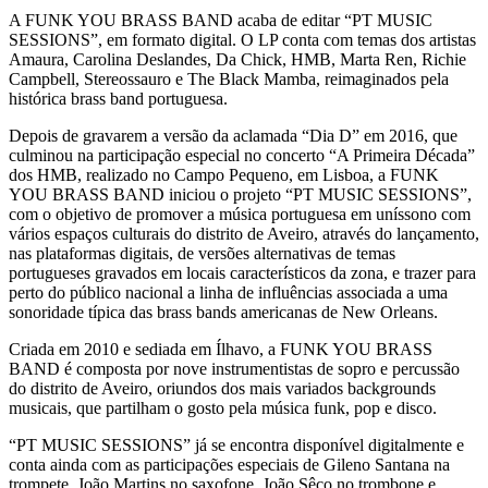
A FUNK YOU BRASS BAND acaba de editar “PT MUSIC
SESSIONS”, em formato digital. O LP conta com temas dos artistas
Amaura, Carolina Deslandes, Da Chick, HMB, Marta Ren, Richie
Campbell, Stereossauro e The Black Mamba, reimaginados pela
histórica brass band portuguesa.
Depois de gravarem a versão da aclamada “Dia D” em 2016, que
culminou na participação especial no concerto “A Primeira Década”
dos HMB, realizado no Campo Pequeno, em Lisboa, a FUNK
YOU BRASS BAND iniciou o projeto “PT MUSIC SESSIONS”,
com o objetivo de promover a música portuguesa em uníssono com
vários espaços culturais do distrito de Aveiro, através do lançamento,
nas plataformas digitais, de versões alternativas de temas
portugueses gravados em locais característicos da zona, e trazer para
perto do público nacional a linha de influências associada a uma
sonoridade típica das brass bands americanas de New Orleans.
Criada em 2010 e sediada em Ílhavo, a FUNK YOU BRASS
BAND é composta por nove instrumentistas de sopro e percussão
do distrito de Aveiro, oriundos dos mais variados backgrounds
musicais, que partilham o gosto pela música funk, pop e disco.
“PT MUSIC SESSIONS” já se encontra disponível digitalmente e
conta ainda com as participações especiais de Gileno Santana na
trompete, João Martins no saxofone, João Sêco no trombone e