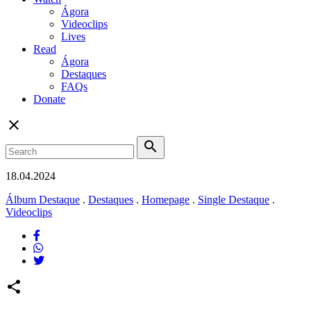
Ágora
Videoclips
Lives
Read
Ágora
Destaques
FAQs
Donate
close
search
18.04.2024
Álbum Destaque
.
Destaques
.
Homepage
.
Single Destaque
.
Videoclips
share