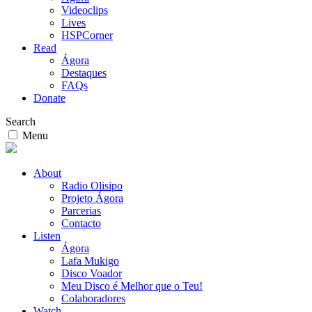
Videoclips
Lives
HSPCorner
Read
Ágora
Destaques
FAQs
Donate
Search
Menu
About
Radio Olisipo
Projeto Ágora
Parcerias
Contacto
Listen
Ágora
Lafa Mukigo
Disco Voador
Meu Disco é Melhor que o Teu!
Colaboradores
Watch