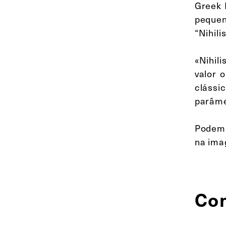
Greek 
pequen
“Nihili
«Nihil
valor o
clássi
parâme
Podem 
na ima
Co