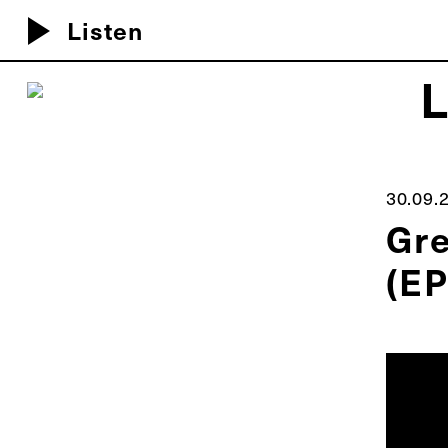
play_arrow
Listen
MEU D
30.09.
Gre
(EP