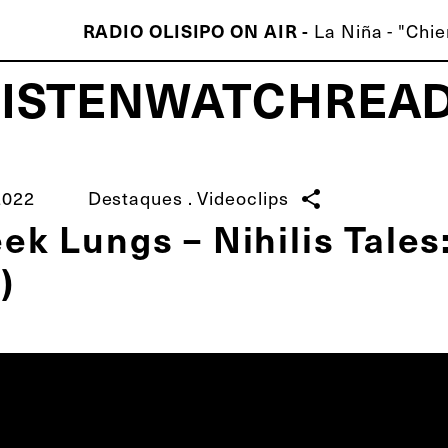
La Niña - "Chie
RADIO OLISIPO ON AIR -
LISTEN
WATCH
REA
ISCO É MELHOR QUE O TEU!
2022
Destaques
.
Videoclips
share
ek Lungs – Nihilis Tales
)