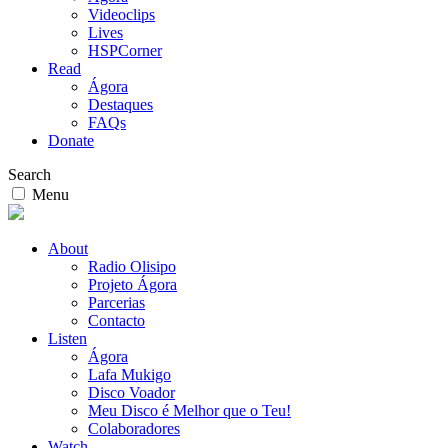
Videoclips
Lives
HSPCorner
Read
Ágora
Destaques
FAQs
Donate
Search
Menu
About
Radio Olisipo
Projeto Ágora
Parcerias
Contacto
Listen
Ágora
Lafa Mukigo
Disco Voador
Meu Disco é Melhor que o Teu!
Colaboradores
Watch