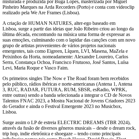
misturada e produzida por Buga Lopes, masterizada por Miguel
Pinheiro Marques na Arda Recorders (Porto) e conta com videoclip
realizado pela We Are Frames (Lisboa).
A criação de HUMAN NATURES, alter-ego baseado em
Lisboa, surge a partir das ideias que João Ribeiro criou ao longo da
última década, encontrando na música uma forma de expressar as
suas emoções, culminando com o lapidar das canções com um novo
grupo de artistas provenientes de vários projetos nacionais
emergentes, tais como Eigreen, Líquen, LVI, Masena, MaZela e
Peixinhos da Horta, nomeadamente: Alexandre Loureiro, Carlos
Serra, Constança Ochoa, Francisco Frutuoso, José Santos, Luísa
Levi, Maria Roque e Vasco Faim.
Os primeiros singles The Now e The Road foram bem recebidos
pelo público, rádios ibéricas e norte-americanas (Antena 1, Antena
3, RUC, RADAR, FUTURA, RUM, SBSR, esRadio, WPRK,
entre outras) sendo a banda selecionada a integrar o CD de Novos
Talentos FNAC 2023, a Mostra Nacional de Jovens Criadores 2023
do Gerador e ainda o Festival Emergente 2023 no Musicbox,
Lisboa.
Surge assim o LP de estreia ELECTRIC DREAMS (TBR 2024),
através da fusão de diversos géneros musicais – desde o dream rock,
trip hop, indie eletrónica e shoegaze – tendo como principais