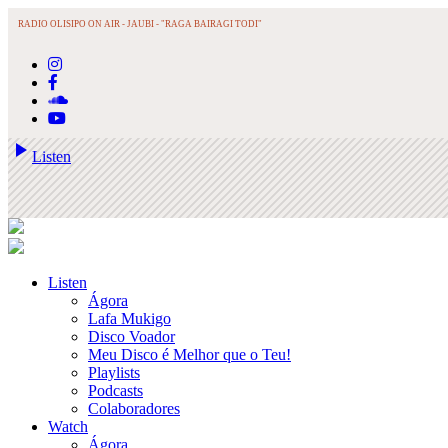
RADIO OLISIPO ON AIR -
JAUBI - "RAGA BAIRAGI TODI"
play_arrow
Listen
Listen
Ágora
Lafa Mukigo
Disco Voador
Meu Disco é Melhor que o Teu!
Playlists
Podcasts
Colaboradores
Watch
Ágora