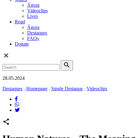
Ágora
Videoclips
Lives
Read
Ágora
Destaques
FAQs
Donate
close
search
28.05.2024
Destaques
.
Homepage
.
Single Destaque
.
Videoclips
share