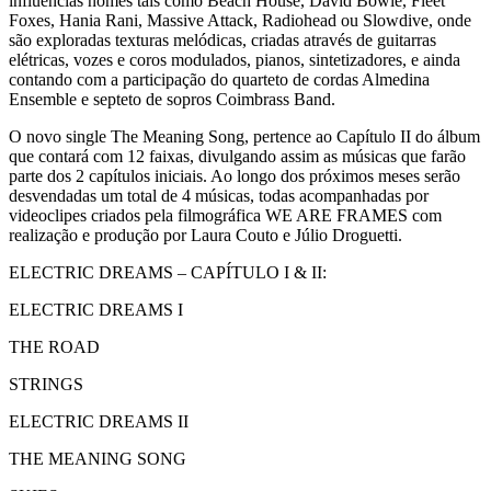
influências nomes tais como Beach House, David Bowie, Fleet
Foxes, Hania Rani, Massive Attack, Radiohead ou Slowdive, onde
são exploradas texturas melódicas, criadas através de guitarras
elétricas, vozes e coros modulados, pianos, sintetizadores, e ainda
contando com a participação do quarteto de cordas Almedina
Ensemble e septeto de sopros Coimbrass Band.
O novo single The Meaning Song, pertence ao Capítulo II do álbum
que contará com 12 faixas, divulgando assim as músicas que farão
parte dos 2 capítulos iniciais. Ao longo dos próximos meses serão
desvendadas um total de 4 músicas, todas acompanhadas por
videoclipes criados pela filmográfica WE ARE FRAMES com
realização e produção por Laura Couto e Júlio Droguetti.
ELECTRIC DREAMS – CAPÍTULO I & II:
ELECTRIC DREAMS I
THE ROAD
STRINGS
ELECTRIC DREAMS II
THE MEANING SONG