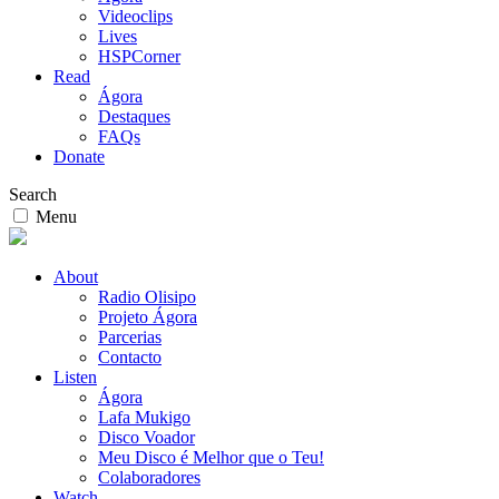
Videoclips
Lives
HSPCorner
Read
Ágora
Destaques
FAQs
Donate
Search
Menu
About
Radio Olisipo
Projeto Ágora
Parcerias
Contacto
Listen
Ágora
Lafa Mukigo
Disco Voador
Meu Disco é Melhor que o Teu!
Colaboradores
Watch