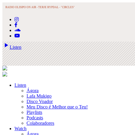
RADIO OLISIPO ON AIR -
TERJE RYPDAL - "CIRCLES"
play_arrow
Listen
Listen
Ágora
Lafa Mukigo
Disco Voador
Meu Disco é Melhor que o Teu!
Playlists
Podcasts
Colaboradores
Watch
Ágora