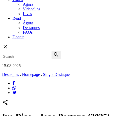
Ágora
Videoclips
Lives
Read
Ágora
Destaques
FAQs
Donate
close
search
15.08.2025
Destaques
.
Homepage
.
Single Destaque
share