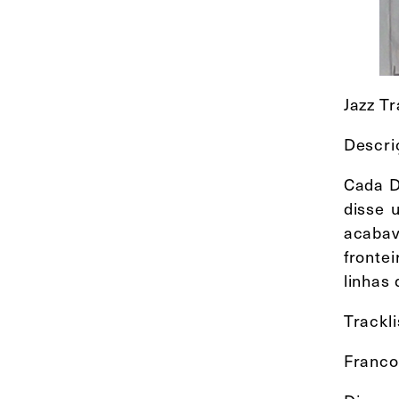
Jazz T
Descri
Cada D
disse 
acabav
fronte
linhas 
Trackli
Franco 