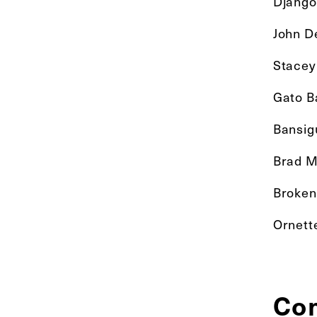
Django
John D
Stacey
Gato Ba
Bansig
Brad M
Broken
Ornett
Co