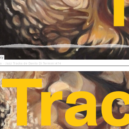
po
Jazz Tracks de Danilo Di Termini #74
·