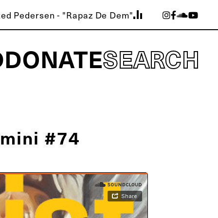
ted Pedersen - "Rapaz De Dem"
D
DONATE
SEARCH
rmini #74