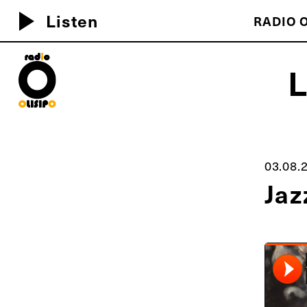
play_arrow
Listen
RADIO O
MEU D
03.08.
Jaz