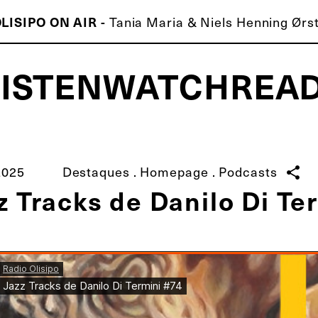
LISIPO ON AIR -
Tania Maria & Niels Henning Ørs
LISTEN
WATCH
REA
ISCO É MELHOR QUE O TEU!
2025
Destaques
.
Homepage
.
Podcasts
share
z Tracks de Danilo Di Te