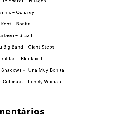
 Reinhardt – Nuages
ennis – Odissey
 Kent – Bonita
rbieri – Brazil
u Big Band – Giant Steps
ehldau – Blackbird
 Shadows – Una Muy Bonita
e Coleman – Lonely Woman
mentários