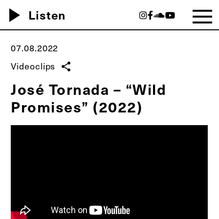
play_arrow
Listen
07.08.2022
Videoclips
share
José Tornada – “Wild
Promises” (2022)