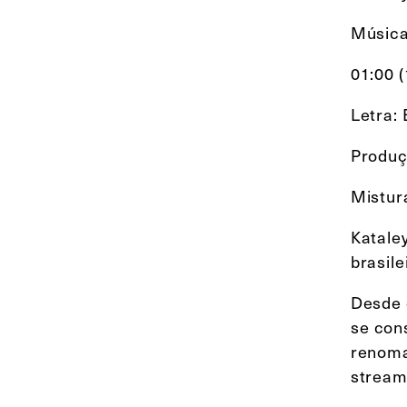
Música
01:00 
Letra:
Produç
Mistur
Katale
brasile
Desde 
se con
renom
strea