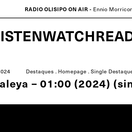
Ennio Morricon
RADIO OLISIPO ON AIR -
LISTEN
WATCH
REA
ISCO É MELHOR QUE O TEU!
2024
Destaques
.
Homepage
.
Single Destaqu
aleya – 01:00 (2024) (si