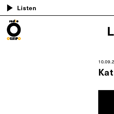
play_arrow
Listen
MEU D
10.09.
Kat