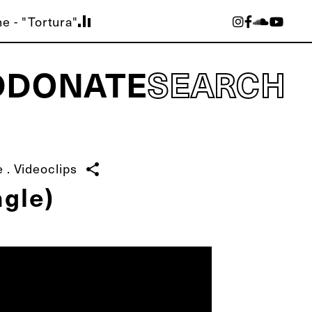
e - "Tortura"
D
DONATE
SEARCH
e
.
Videoclips
share
ngle)