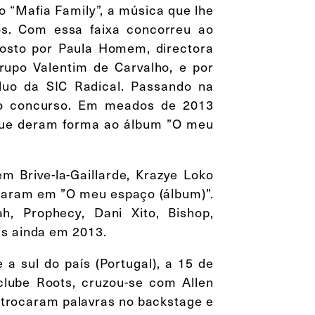
 “Mafia Family”, a música que lhe
os. Com essa faixa concorreu ao
osto por Paula Homem, directora
rupo Valentim de Carvalho, e por
duo da SIC Radical. Passando na
 do concurso. Em meados de 2013
 que deram forma ao álbum ”O meu
m Brive-la-Gaillarde, Krazye Loko
iparam em ”O meu espaço (álbum)”.
, Prophecy, Dani Xito, Bishop,
is ainda em 2013.
a sul do país (Portugal), a 15 de
lube Roots, cruzou-se com Allen
 trocaram palavras no backstage e