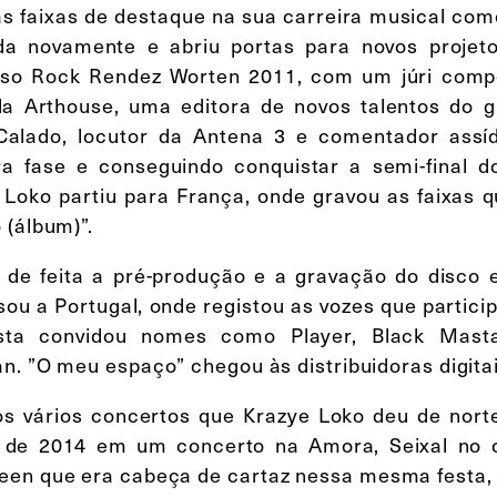
s faixas de destaque na sua carreira musical como
da novamente e abriu portas para novos projet
so Rock Rendez Worten 2011, com um júri comp
da Arthouse, uma editora de novos talentos do g
alado, locutor da Antena 3 e comentador assí
ra fase e conseguindo conquistar a semi-final
 Loko partiu para França, onde gravou as faixas
 (álbum)”.
 de feita a pré-produção e a gravação do disco e
sou a Portugal, onde registou as vozes que partic
sta convidou nomes como Player, Black Mastah
n. ”O meu espaço” chegou às distribuidoras digita
os vários concertos que Krazye Loko deu de norte 
de 2014 em um concerto na Amora, Seixal no c
een que era cabeça de cartaz nessa mesma festa,