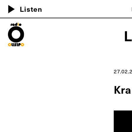
play_arrow
Listen
MEU D
27.02.
Kra