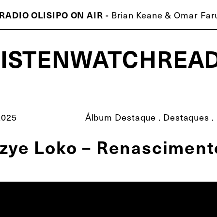
RADIO OLISIPO ON AIR -
Brian Keane & Omar Faru
LISTEN
WATCH
REA
ISCO É MELHOR QUE O TEU!
2025
Álbum Destaque
.
Destaques
.
zye Loko – Renascimento