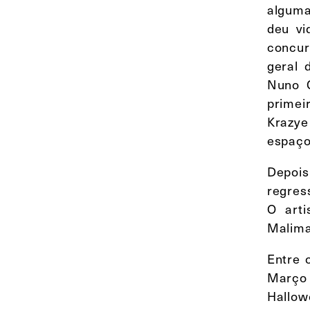
alguma
deu vi
concur
geral 
Nuno C
primei
Krazye
espaço
Depois
regres
O arti
Malima
Entre 
Março 
Hallow