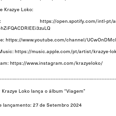
de Krazye Loko:
fy: https://open.spotify.com/intl-pt/art
ehZiFQACDRlEEi3zuLQ
e: https://www.youtube.com/channel/UCwOnDMc
Music: https://music.apple.com/pt/artist/krazye-
ram: https://www.instagram.com/krazyeloko/
_____________________________________________
 Krazye Loko lança o álbum “Viagem”
e lançamento: 27 de Setembro 2024