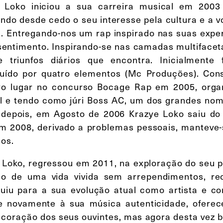
 Loko iniciou a sua carreira musical em 200
ndo desde cedo o seu interesse pela cultura e a v
. Entregando-nos um rap inspirado nas suas experi
sentimento. Inspirando-se nas camadas multifaceta
e triunfos diários que encontra. Inicialment
tuído por quatro elementos (Mc Produções). Con
ro lugar no concurso Bocage Rap em 2005, orga
l e tendo como júri Boss AC, um dos grandes no
depois, em Agosto de 2006 Krazye Loko saiu do 
Em 2008, derivado a problemas pessoais, manteve-
nos.
 Loko, regressou em 2011, na exploração do seu
o de uma vida vivida sem arrependimentos, re
buiu para a sua evolução atual como artista e co
e novamente à sua música autenticidade, oferec
o coração dos seus ouvintes, mas agora desta ve