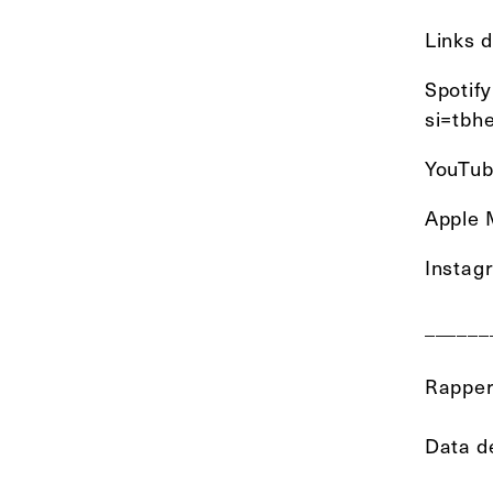
Links 
Spoti
si=tbh
YouTub
Apple 
Instag
______
Rapper
Data d