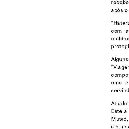
recebe
após o
“Hater
com a 
maldad
proteg
Alguns
“Viage
compos
uma ex
servin
Atualm
Este a
Music,
album 