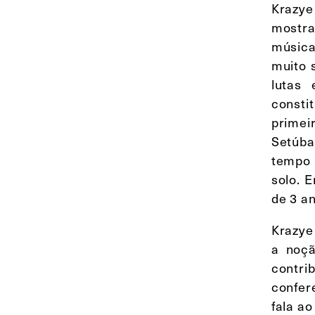
Krazye
mostra
música
muito 
lutas 
consti
primei
Setúba
tempo 
solo. 
de 3 a
Krazye
a noçã
contri
confer
fala a