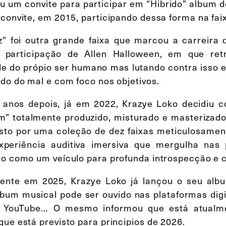
u um convite para participar em “Hibrido” album 
 convite, em 2015, participando dessa forma na fai
z” foi outra grande faixa que marcou a carreira
participação de Allen Halloween, em que retr
e do própio ser humano mas lutando contra isso e
ido do mal e com foco nos objetivos.
 anos depois, já em 2022, Krazye Loko decidiu 
m” totalmente produzido, misturado e masterizado
to por uma coleção de dez faixas meticulosamen
periência auditiva imersiva que mergulha nas 
do como um veículo para profunda introspecção e 
ente em 2025, Krazye Loko já lançou o seu album
lbum musical pode ser ouvido nas plataformas digi
 YouTube… O mesmo informou que está atualme
que está previsto para principios de 2026.