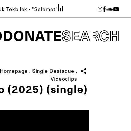
k Tekbilek - "Selemet"
D
DONATE
SEARCH
Homepage
.
Single Destaque
.
share
Videoclips
 (2025) (single)