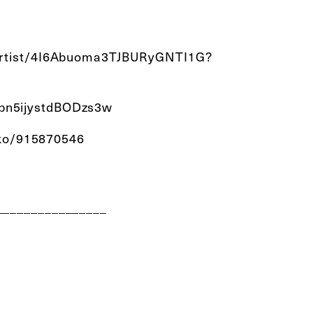
ist/4I6Abuoma3TJBURyGNTI1G?
bn5ijystdBODzs3w
loko/915870546
________________