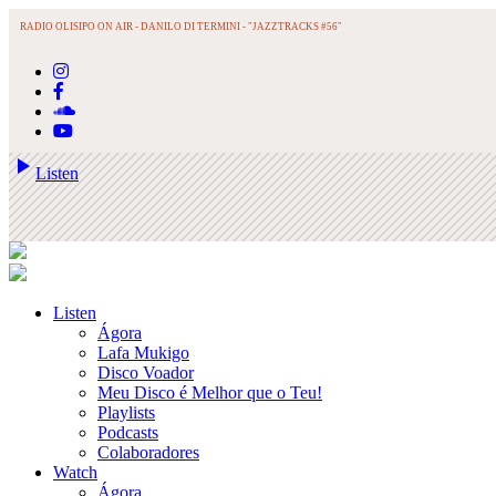
RADIO OLISIPO ON AIR -
DANILO DI TERMINI - "JAZZTRACKS #56"
play_arrow
Listen
Listen
Ágora
Lafa Mukigo
Disco Voador
Meu Disco é Melhor que o Teu!
Playlists
Podcasts
Colaboradores
Watch
Ágora