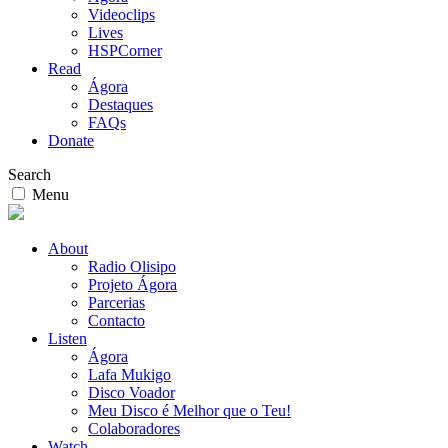
Videoclips
Lives
HSPCorner
Read
Ágora
Destaques
FAQs
Donate
Search
Menu
About
Radio Olisipo
Projeto Ágora
Parcerias
Contacto
Listen
Ágora
Lafa Mukigo
Disco Voador
Meu Disco é Melhor que o Teu!
Colaboradores
Watch