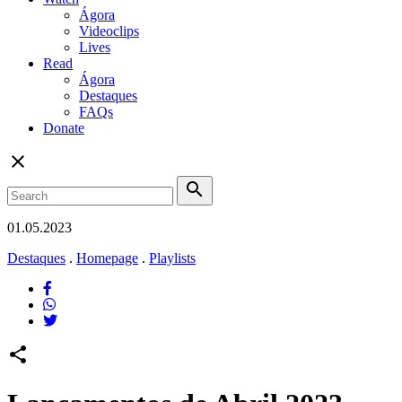
Ágora
Videoclips
Lives
Read
Ágora
Destaques
FAQs
Donate
close
search
01.05.2023
Destaques
.
Homepage
.
Playlists
share