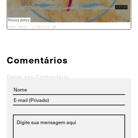
Radio Olisipo
Lx Revolver #9
·
Comentários
Deixe seu Comentário