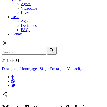
Ágora
Videoclips
Lives
Read
Ágora
Destaques
FAQs
Donate
close
search
21.10.2024
Destaques
.
Homepage
.
Single Destaque
.
Videoclips
share