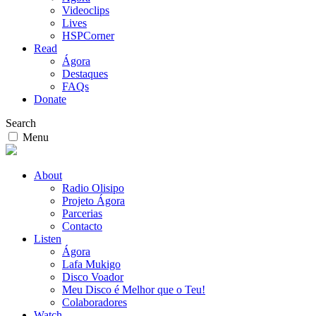
Videoclips
Lives
HSPCorner
Read
Ágora
Destaques
FAQs
Donate
Search
Menu
About
Radio Olisipo
Projeto Ágora
Parcerias
Contacto
Listen
Ágora
Lafa Mukigo
Disco Voador
Meu Disco é Melhor que o Teu!
Colaboradores
Watch