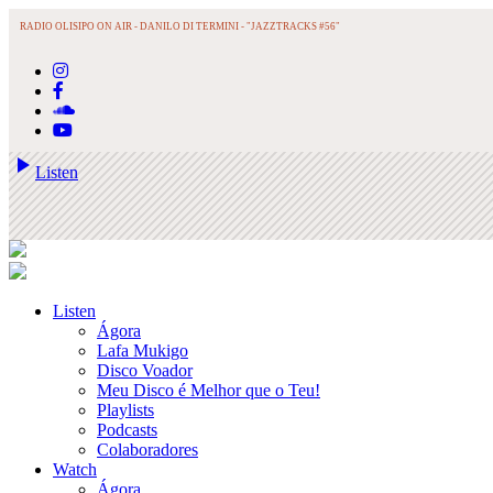
RADIO OLISIPO ON AIR -
DANILO DI TERMINI - "JAZZTRACKS #56"
play_arrow
Listen
Listen
Ágora
Lafa Mukigo
Disco Voador
Meu Disco é Melhor que o Teu!
Playlists
Podcasts
Colaboradores
Watch
Ágora