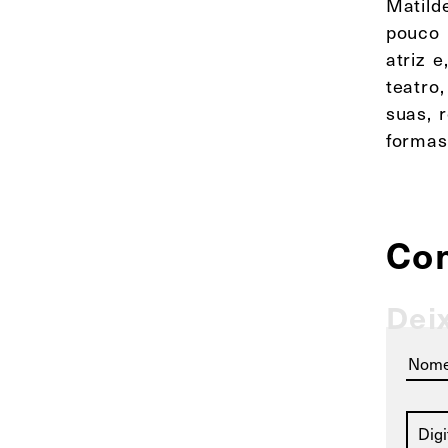
Matild
pouco 
atriz 
teatro
suas, 
formas
Co
Dei