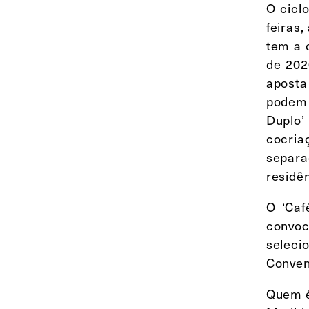
O cicl
feiras
tem a 
de 202
aposta
podem
Duplo’
cocria
separa
residên
O ‘Caf
convo
seleci
Conven
Quem é