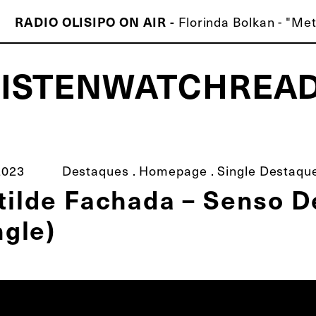
RADIO OLISIPO ON AIR -
Florinda Bolkan - "Me
LISTEN
WATCH
REA
ISCO É MELHOR QUE O TEU!
2023
Destaques
.
Homepage
.
Single Destaqu
ilde Fachada – Senso D
ngle)