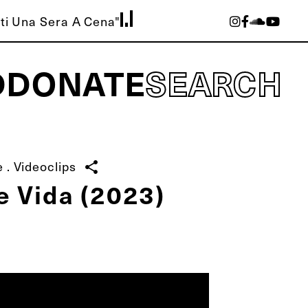
tti Una Sera A Cena"
D
DONATE
SEARCH
e
.
Videoclips
share
e Vida (2023)