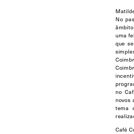
Matild
No pas
âmbito
uma fe
que se
simple
Coimbr
Coimbr
incenti
progra
no Caf
novos 
tema o
realiza
Café C