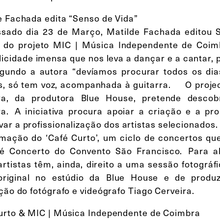
e Fachada edita “Senso de Vida”
sado dia 23 de Março, Matilde Fachada editou S
 do projeto MIC | Música Independente de Coi
licidade imensa que nos leva a dançar e a cantar, 
gundo a autora “devíamos procurar todos os di
s, só tem voz, acompanhada à guitarra. O proje
a, da produtora Blue House, pretende descobr
a. A iniciativa procura apoiar a criação e a p
var a profissionalização dos artistas selecionados
mação do ‘Café Curto’, um ciclo de concertos que
é Concerto do Convento São Francisco. Para a
artistas têm, ainda, direito a uma sessão fotográ
riginal no estúdio da Blue House e de produz
ção do fotógrafo e videógrafo Tiago Cerveira.
urto & MIC | Música Independente de Coimbra