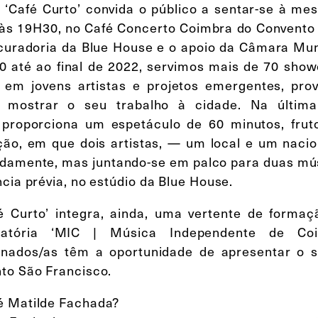
o ‘Café Curto’ convida o público a sentar-se à me
, às 19H30, no Café Concerto Coimbra do Convent
curadoria da Blue House e o apoio da Câmara Mun
0 até ao final de 2022, servimos mais de 70 sho
 em jovens artistas e projetos emergentes, pro
 mostrar o seu trabalho à cidade. Na últim
 proporciona um espetáculo de 60 minutos, frut
ção, em que dois artistas, — um local e um nac
damente, mas juntando-se em palco para duas mús
cia prévia, no estúdio da Blue House.
é Curto’ integra, ainda, uma vertente de formaçã
catória ‘MIC | Música Independente de Coi
onados/as têm a oportunidade de apresentar o s
to São Francisco.
 Matilde Fachada?