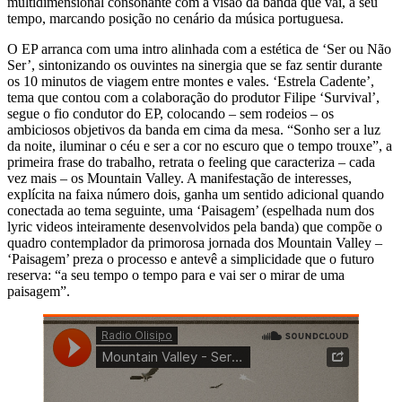
multidimensional consonante com a visão da banda que vai, a seu
tempo, marcando posição no cenário da música portuguesa.
O EP arranca com uma intro alinhada com a estética de ‘Ser ou Não
Ser’, sintonizando os ouvintes na sinergia que se faz sentir durante
os 10 minutos de viagem entre montes e vales. ‘Estrela Cadente’,
tema que contou com a colaboração do produtor Filipe ‘Survival’,
segue o fio condutor do EP, colocando – sem rodeios – os
ambiciosos objetivos da banda em cima da mesa. “Sonho ser a luz
da noite, iluminar o céu e ser a cor no escuro que o tempo trouxe”, a
primeira frase do trabalho, retrata o feeling que caracteriza – cada
vez mais – os Mountain Valley. A manifestação de interesses,
explícita na faixa número dois, ganha um sentido adicional quando
conectada ao tema seguinte, uma ‘Paisagem’ (espelhada num dos
lyric videos inteiramente desenvolvidos pela banda) que compõe o
quadro contemplador da primorosa jornada dos Mountain Valley –
‘Paisagem’ preza o processo e antevê a simplicidade que o futuro
reserva: “a seu tempo o tempo para e vai ser o mirar de uma
paisagem”.