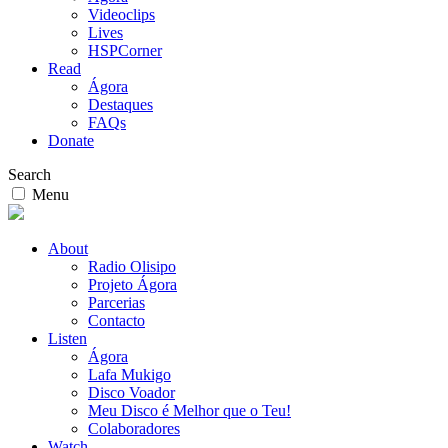
Videoclips
Lives
HSPCorner
Read
Ágora
Destaques
FAQs
Donate
Search
Menu
About
Radio Olisipo
Projeto Ágora
Parcerias
Contacto
Listen
Ágora
Lafa Mukigo
Disco Voador
Meu Disco é Melhor que o Teu!
Colaboradores
Watch