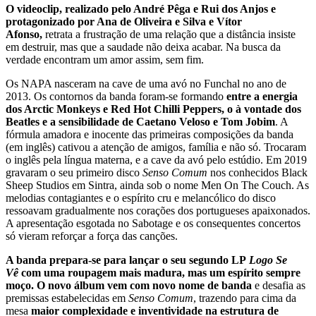
O videoclip, realizado pelo André Pêga e Rui dos Anjos e
protagonizado por Ana de Oliveira e Silva e Vítor
Afonso,
retrata a frustração de uma relação que a distância insiste
em destruir, mas que a saudade não deixa acabar. Na busca da
verdade encontram um amor assim, sem fim.
Os NAPA nasceram na cave de uma avó no Funchal no ano de
2013. Os contornos da banda foram-se formando
entre a energia
dos Arctic Monkeys e Red Hot Chilli Peppers, o à vontade dos
Beatles e a sensibilidade de Caetano Veloso e Tom Jobim
. A
fórmula amadora e inocente das primeiras composições da banda
(em inglês) cativou a atenção de amigos, família e não só. Trocaram
o inglês pela língua materna, e a cave da avó pelo estúdio. Em 2019
gravaram o seu primeiro disco
Senso Comum
nos conhecidos Black
Sheep Studios em Sintra, ainda sob o nome Men On The Couch. As
melodias contagiantes e o espírito cru e melancólico do disco
ressoavam gradualmente nos corações dos portugueses apaixonados.
A apresentação esgotada no Sabotage e os consequentes concertos
só vieram reforçar a força das canções.
A banda prepara-se para lançar o seu segundo LP
Logo Se
Vê
com uma roupagem mais madura, mas um espírito sempre
moço. O novo álbum vem com novo nome de banda
e desafia as
premissas estabelecidas em
Senso Comum
, trazendo para cima da
mesa
maior complexidade e inventividade na estrutura de