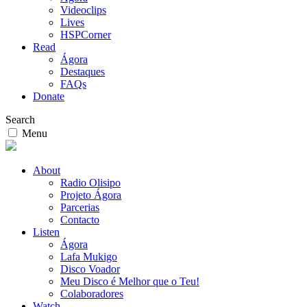
Videoclips
Lives
HSPCorner
Read
Ágora
Destaques
FAQs
Donate
Search
Menu
About
Radio Olisipo
Projeto Ágora
Parcerias
Contacto
Listen
Ágora
Lafa Mukigo
Disco Voador
Meu Disco é Melhor que o Teu!
Colaboradores
Watch