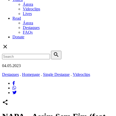
Ágora
Videoclips
Lives
Read
Ágora
Destaques
FAQs
Donate
close
search
04.05.2023
Destaques
.
Homepage
.
Single Destaque
.
Videoclips
share