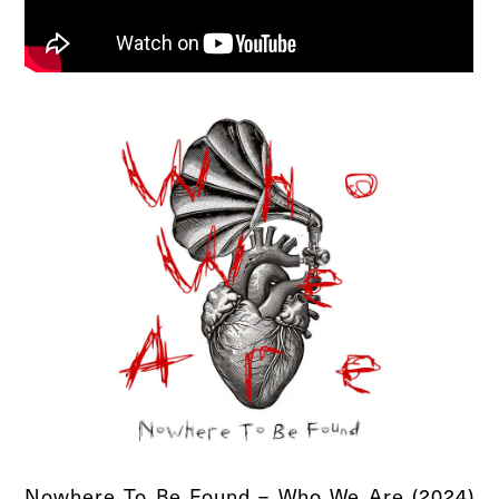
Nowhere To Be Found – Who We Are (2024)