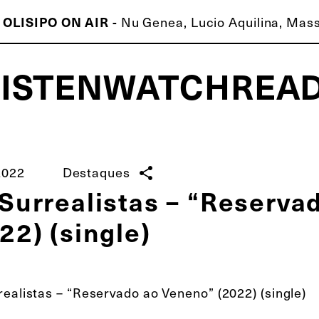
 OLISIPO ON AIR -
Nu Genea, Lucio Aquilina, Mass
LISTEN
WATCH
REA
ISCO É MELHOR QUE O TEU!
2022
Destaques
share
Surrealistas – “Reserva
22) (single)
realistas – “Reservado ao Veneno” (2022) (single)