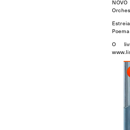
NOVO S
Orches
Estrei
Poema 
O liv
www.li