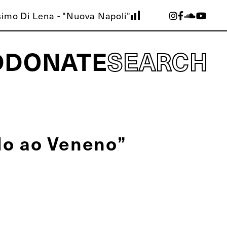
imo Di Lena - "Nuova Napoli"
D
DONATE
SEARCH
do ao Veneno”