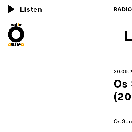
play_arrow
Listen
RADIO
MEU D
30.09.
Os 
(20
Os Sur