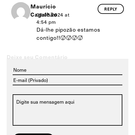
Maurício
REPLY
Cagalhão
08.06.2024 at
4:54 pm
Dá-lhe pipozão estamos
contigo!!🥵🥵🥵🥵
Deixe seu Comentário