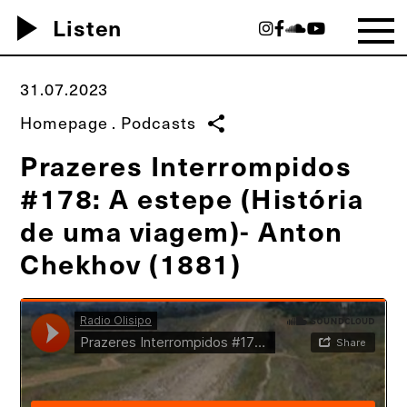
play_arrow
Listen
31.07.2023
Homepage
.
Podcasts
share
Prazeres Interrompidos
#178: A estepe (História
de uma viagem)- Anton
Chekhov (1881)