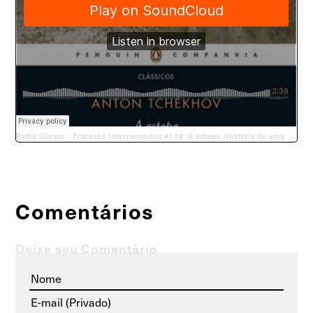
Radio Olisipo
Prazeres Interrompidos #178: A estepe (História de uma viagem)- Anton Chekhov (1881)
·
Comentários
Deixe seu Comentário