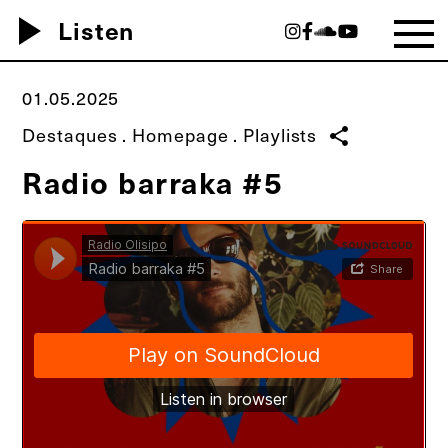
play_arrow
Listen
01.05.2025
Destaques
.
Homepage
.
Playlists
share
Radio barraka #5