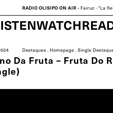
Fairuz - "La fl
RADIO OLISIPO ON AIR -
LISTEN
WATCH
REA
ISCO É MELHOR QUE O TEU!
2024
Destaques
.
Homepage
.
Single Destaqu
no Da Fruta – Fruta Do 
ngle)