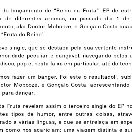
 do lançamento de “Reino da Fruta”, EP de estre
a de diferentes aromas, no passado dia 1 de
ento, aka Doctor Mobooze, e Gonçalo Costa acaba 
 “Fruta do Reino”.
ovo single, que se destaca pela sua vertente inst
noridade peculiar e dançável, navegando pelos u
disco, pop e, nesta faixa em particular, até do tech
mos fazer um banger. Foi este o resultado!”, su
ctor Mobooze, e Gonçalo Costa, acrescentando 
e para dançar.
da Fruta revelam assim o terceiro single do EP 
ntes tipos de humor, entre outras coisas, atr
rado a várias línguas, e que se entrelaça em exp
am como nos acariciam: uma viagem distinta e sug