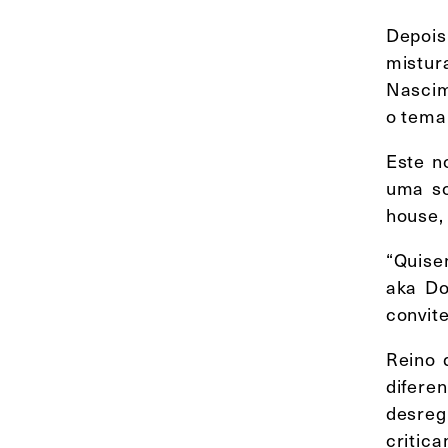
Depois
mistur
Nascim
o tema
Este n
uma so
house, 
“Quise
aka Do
convit
Reino 
difere
desreg
critic