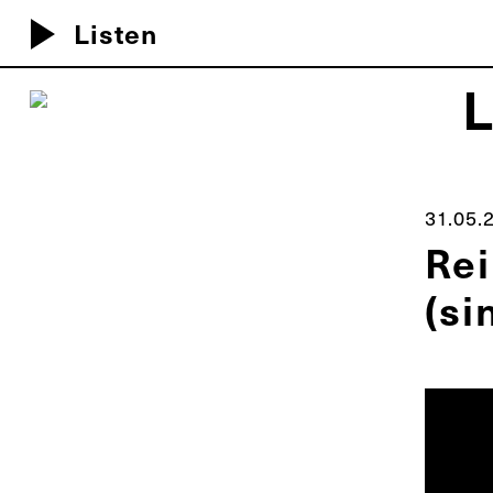
play_arrow
Listen
MEU D
31.05.
Rei
(si