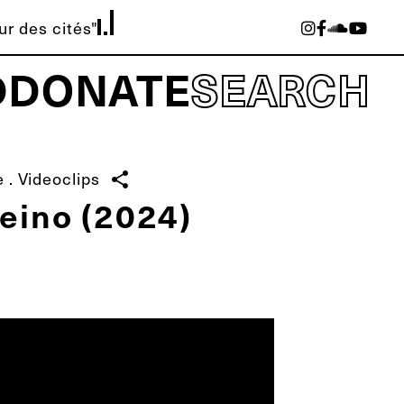
eur des cités"
D
DONATE
SEARCH
e
.
Videoclips
share
Reino (2024)