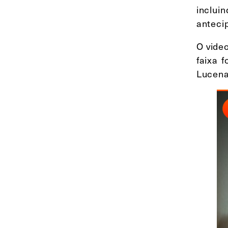
inclui
anteci
O video
faixa 
Lucena