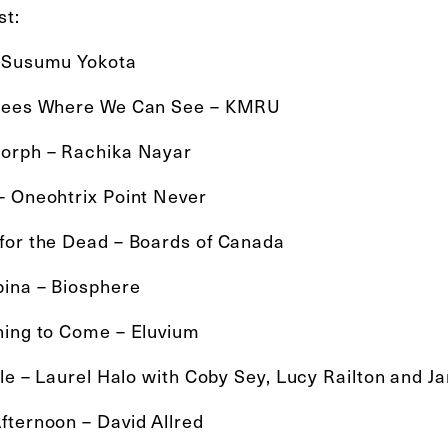
st:
 Susumu Yokota
rees Where We Can See – KMRU
orph – Rachika Nayar
– Oneohtrix Point Never
for the Dead – Boards of Canada
pina – Biosphere
hing to Come – Eluvium
ille – Laurel Halo with Coby Sey, Lucy Railton and
fternoon – David Allred