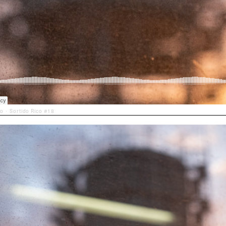
po
Sortido Rico #18
·