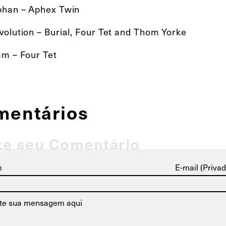
phan – Aphex Twin
volution – Burial, Four Tet and Thom Yorke
am – Four Tet
mentários
xe seu Comentário