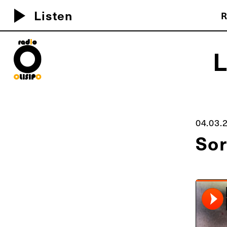
play_arrow
Listen
R
MEU D
04.03.
Sor