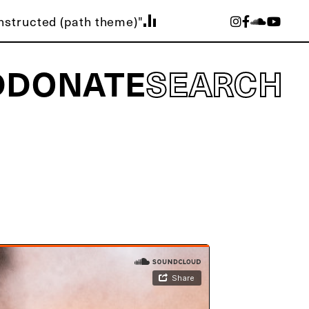
nstructed (path theme)"
D
DONATE
SEARCH