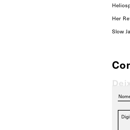
Helios
Her Re
Slow J
Co
Dei