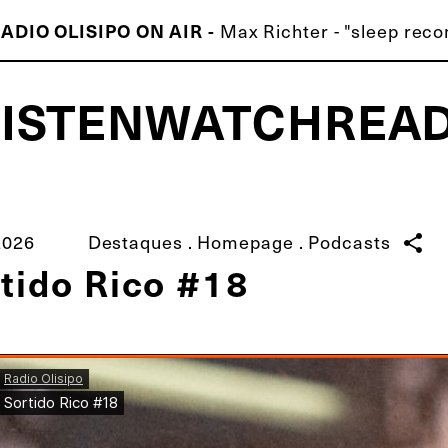
ADIO OLISIPO ON AIR -
Max Richter - "sleep reco
LISTEN
WATCH
REA
ISCO É MELHOR QUE O TEU!
2026
Destaques
.
Homepage
.
Podcasts
share
tido Rico #18