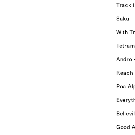
Trackli
Saku –
With T
Tetram
Andro 
Reach 
Poa Al
Everyt
Bellev
Good A