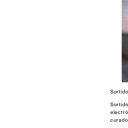
Sortid
Sorti
electr
curado